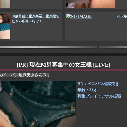
50歳目前に童貞卒業。童貞捨て
201
たきゃ広島へ行け！
現在M男募集中の女王様 [LIVE]
ペニバン地獄突きさん(31)
HN：ペニバン地獄突き
年齢：31才
募集プレイ：アナル拡張