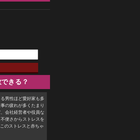
散できる？
キる男性ほど愛好家も多
仕事の疲れが多くたまり
家、会社経営者や役員な
る不便さからストレスを
はこのストレスと赤ちゃ