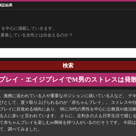
検証結果
ミを中心に掲載していきます。
男募集している女性とは出会えるのか？
プレイ・エイジプレイでM男のストレスは発
、激務に追われている人や重要なポジションに就いている人など、 デ
びとして、度々取り上げられるのが「赤ちゃんプレイ」。 ストレスや
プレイに目覚める傾向にあり、 特に30代の男性を中心に公務員や政治
る人に多いと言われています。 さらに、左利きの人も日常生活で感じ
て赤ちゃんプレイを楽しむor興味を持つ人がいるのだそうです。 今回
て、調べてみました。