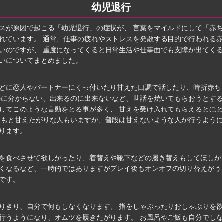
幼児退行
スが原因で起こる「幼児退行」の症状が、 言葉をマイルドにして「赤
れています。 通常、仕事の疲れやストレスを発散する目的で行われる
いのですが、 重度になってくると日常生活や仕事面でも支障が出てく
いについてまとめました。
どに恋人やパートナーにくっ付いたり甘えた口調で話したり、時折赤ち
のに分からない、出来るのに出来ないなど、世話を焼いてもらおうとす
してこのような言動をとる事が多く、 甘えを受け入れてもらえるとほ
ともと甘えたがりな人もいますが、普段は甘えないような人が行うよう
ります。
を食べさせて欲しがったり、着替えや靴下などの履き替えもしてほしが
くなるなど、一時的ではありますがプレイ後もオンオフの切り替えがう
です。
りきり、自分で何もしなくなります。 指をしゃぶったりおしゃぶりを
行うようになり、オムツを履きたがります。 お風呂やご飯も自分でし