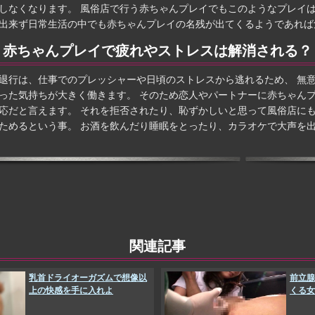
しなくなります。 風俗店で行う赤ちゃんプレイでもこのようなプレイは
出来ず日常生活の中でも赤ちゃんプレイの名残が出てくるようであれば
赤ちゃんプレイで疲れやストレスは解消される？
退行は、仕事でのプレッシャーや日頃のストレスから逃れるため、 無
った気持ちが大きく働きます。 そのため恋人やパートナーに赤ちゃん
応だと言えます。 それを拒否されたり、恥ずかしいと思って風俗店に
ためるという事。 お酒を飲んだり睡眠をとったり、カラオケで大声を
関連記事
乳首ドライオーガズムで想像以
前立腺
上の快感を手に入れよ
くる女