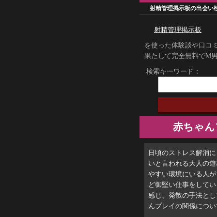
射精管理掲示板の出会い
射精管理掲示板
を使った体験談や口コ
果たして完全無料でM
検索キーワード：
赤ちゃん
日頃のストレス解消に
いと言われる大人の遊
やすい環境にいる人が
ど御堅い仕事をしてい
感じ、発散の手法とし
んプレイの関係につい